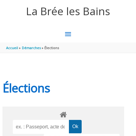
Aller au contenu
Aller au pied de page
La Brée les Bains
MENU
PRINCIPAL
Accueil
Démarches
Élections
Élections