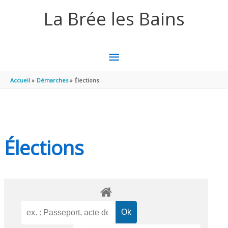
Aller au contenu
Aller au pied de page
La Brée les Bains
MENU
PRINCIPAL
Accueil
Démarches
Élections
Élections