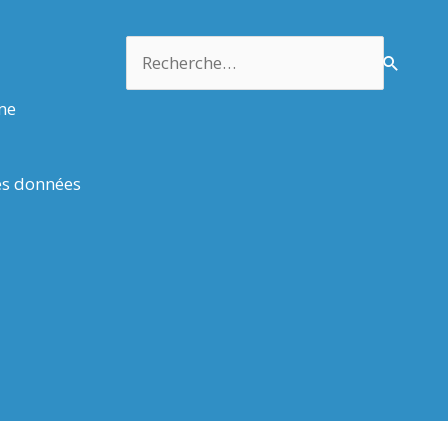
Rechercher :
rme
es données