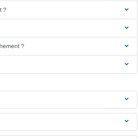
t ?
achement ?