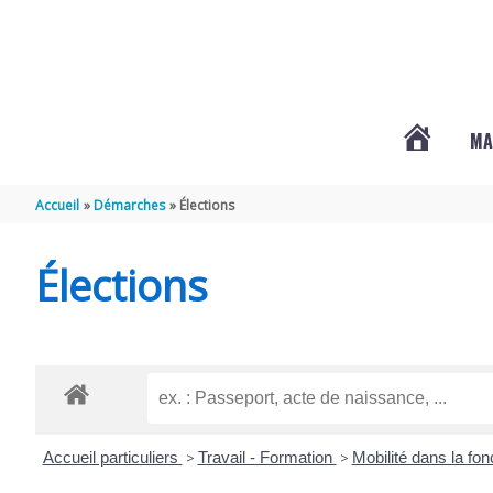
Aller au contenu
Aller au pied de page
MA
#3578
Accueil
Démarches
Élections
(PAS
Élections
DE
TITRE)
Accueil particuliers
>
Travail - Formation
>
Mobilité dans la fon