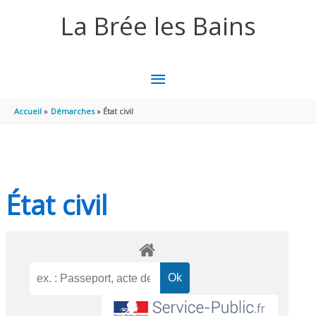
Aller au contenu
Aller au pied de page
La Brée les Bains
MENU
PRINCIPAL
Accueil
Démarches
État civil
État civil