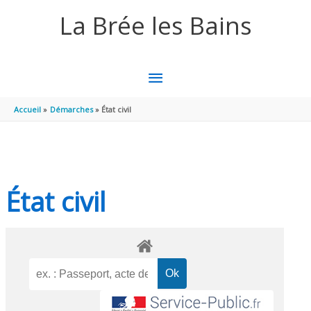
Aller au contenu
Aller au pied de page
La Brée les Bains
MENU
PRINCIPAL
Accueil
Démarches
État civil
État civil