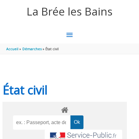
Aller au contenu
Aller au pied de page
La Brée les Bains
MENU
PRINCIPAL
Accueil
Démarches
État civil
État civil