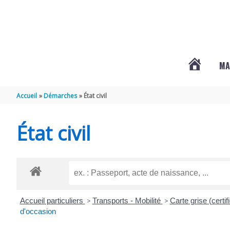
Aller au contenu
Aller au pied de page
MA
#3578
Accueil
Démarches
État civil
(PAS
État civil
DE
TITRE)
Accueil particuliers
>
Transports - Mobilité
>
Carte grise (certif
d'occasion