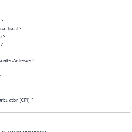
 ?
tus fiscal ?
e ?
é ?
iquette d'adresse ?
?
triculation (CPI) ?