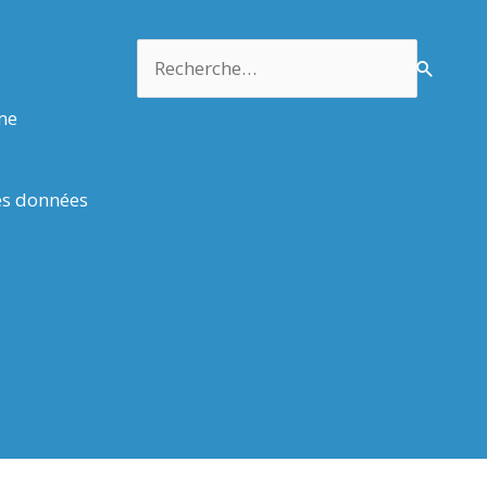
Rechercher :
rme
es données