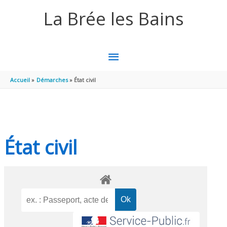
Aller au contenu
Aller au pied de page
La Brée les Bains
MENU
PRINCIPAL
Accueil
Démarches
État civil
État civil