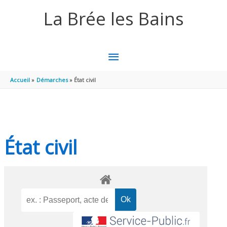
Aller au contenu
Aller au pied de page
La Brée les Bains
MENU
PRINCIPAL
Accueil
Démarches
État civil
État civil