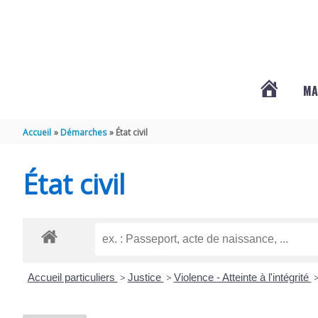
Aller au contenu
Aller au pied de page
MA
#3578
Accueil
Démarches
État civil
(PAS
État civil
DE
TITRE)
Accueil particuliers
>
Justice
>
Violence - Atteinte à l'intégrité