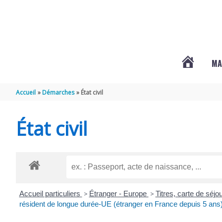
Aller au contenu
Aller au pied de page
MA
#3578
Accueil
Démarches
État civil
(PAS
État civil
DE
TITRE)
Accueil particuliers
>
Étranger - Europe
>
Titres, carte de séj
résident de longue durée-UE (étranger en France depuis 5 ans