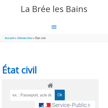
Aller au contenu
Aller au pied de page
La Brée les Bains
MENU
PRINCIPAL
Accueil
Démarches
État civil
État civil