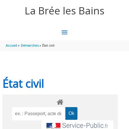
Aller au contenu
Aller au pied de page
La Brée les Bains
MENU
PRINCIPAL
Accueil
Démarches
État civil
État civil