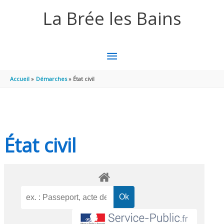
Aller au contenu
Aller au pied de page
La Brée les Bains
MENU
PRINCIPAL
Accueil
Démarches
État civil
État civil