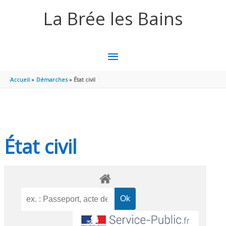
Aller au contenu
Aller au pied de page
La Brée les Bains
MENU
PRINCIPAL
Accueil
Démarches
État civil
État civil