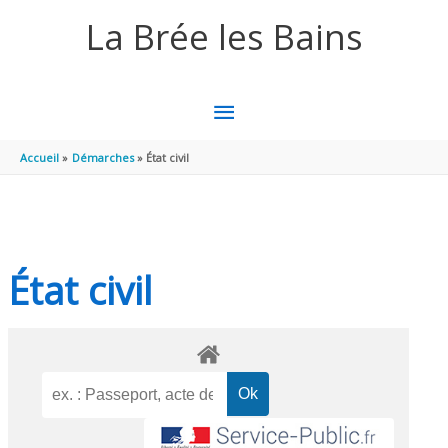
Aller au contenu
Aller au pied de page
La Brée les Bains
MENU
PRINCIPAL
Accueil
Démarches
État civil
État civil