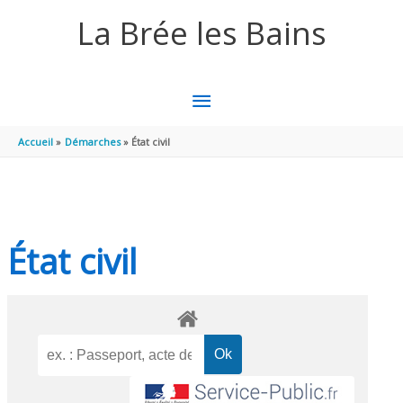
Aller au contenu
Aller au pied de page
La Brée les Bains
MENU
PRINCIPAL
Accueil
Démarches
État civil
État civil