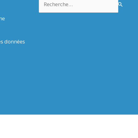
rme
es données