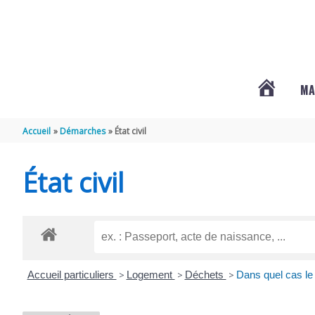
Aller au contenu
Aller au pied de page
MA
#3578
Accueil
Démarches
État civil
(PAS
État civil
DE
TITRE)
Accueil particuliers
>
Logement
>
Déchets
>
Dans quel cas le 