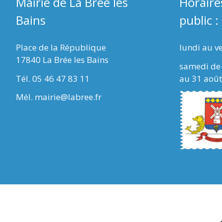
Mairie de La Brée les
Horaire
Bains
public :
Place de la République
lundi au v
17840 La Brée les Bains
samedi de 
Tél. 05 46 47 83 11
au 31 août
Mél. mairie@labree.fr