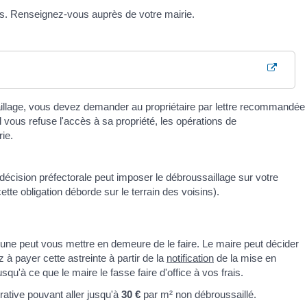
les. Renseignez-vous auprès de votre mairie.
saillage, vous devez demander au propriétaire par lettre recommandée
l vous refuse l'accès à sa propriété, les opérations de
rie.
e décision préfectorale peut imposer le débroussaillage sur votre
tte obligation déborde sur le terrain des voisins).
mune peut vous mettre en demeure de le faire. Le maire peut décider
à payer cette astreinte à partir de la
notification
de la mise en
qu'à ce que le maire le fasse faire d'office à vos frais.
tive pouvant aller jusqu'à
30 €
par m² non débroussaillé.