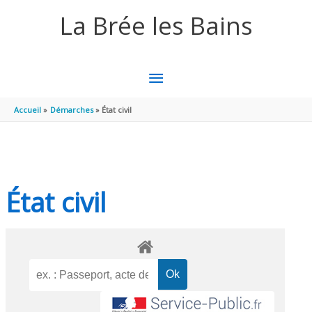
Aller au contenu
Aller au pied de page
La Brée les Bains
MENU
PRINCIPAL
Accueil
Démarches
État civil
État civil