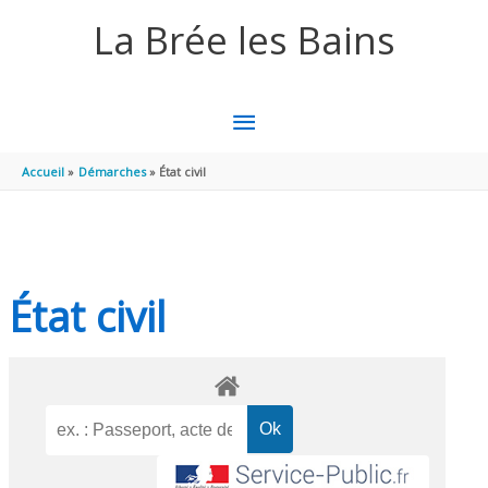
Aller au contenu
Aller au pied de page
La Brée les Bains
MENU
PRINCIPAL
Accueil
Démarches
État civil
État civil