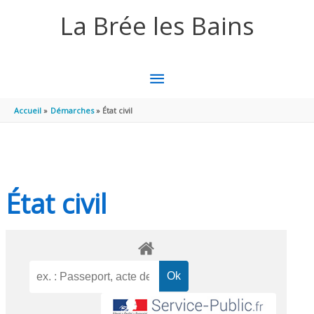
Aller au contenu
Aller au pied de page
La Brée les Bains
MENU
PRINCIPAL
Accueil
Démarches
État civil
État civil