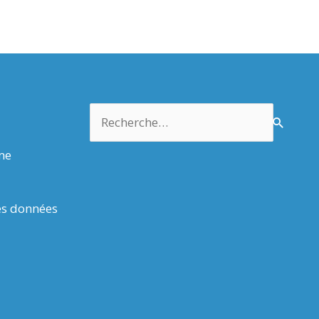
Rechercher :
rme
es données