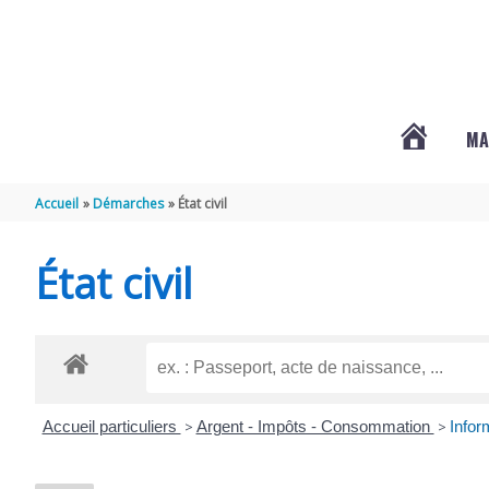
Aller au contenu
Aller au pied de page
MA
#3578
Accueil
Démarches
État civil
(PAS
État civil
DE
TITRE)
Accueil particuliers
>
Argent - Impôts - Consommation
>
Infor