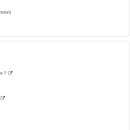
ision)
re ?