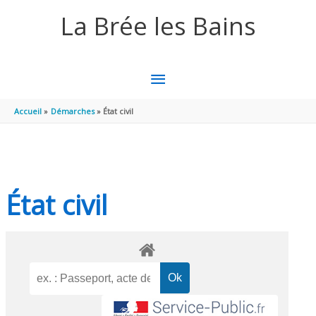
Aller au contenu
Aller au pied de page
La Brée les Bains
MENU
PRINCIPAL
Accueil
Démarches
État civil
État civil