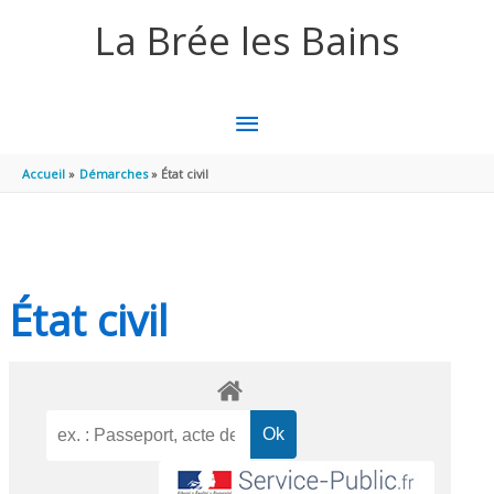
Aller au contenu
Aller au pied de page
La Brée les Bains
MENU
PRINCIPAL
Accueil
Démarches
État civil
État civil