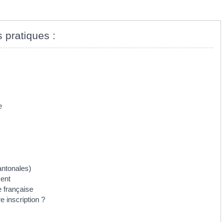
s pratiques :
e
antonales)
ment
e française
e inscription ?