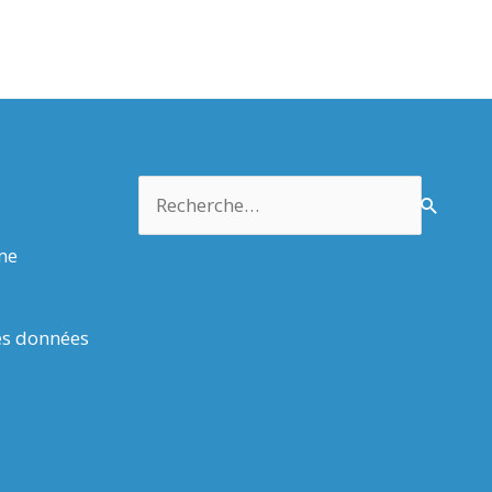
Rechercher :
rme
es données