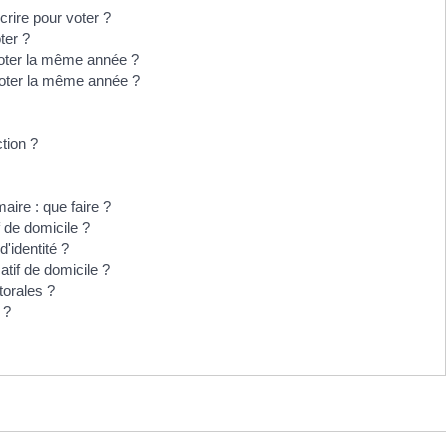
crire pour voter ?
ter ?
t voter la même année ?
 voter la même année ?
ction ?
maire : que faire ?
if de domicile ?
d'identité ?
catif de domicile ?
torales ?
 ?