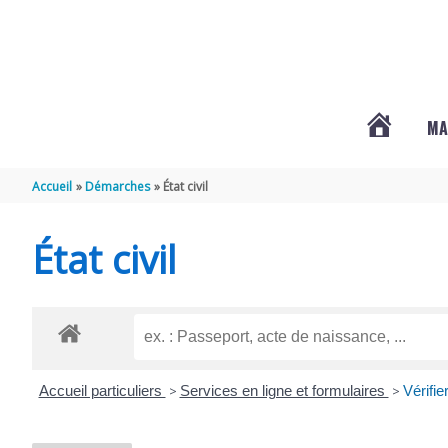
Aller au contenu
Aller au pied de page
MA
#3578
Accueil
Démarches
État civil
(PAS
État civil
DE
TITRE)
Accueil particuliers
>
Services en ligne et formulaires
>
Vérifie