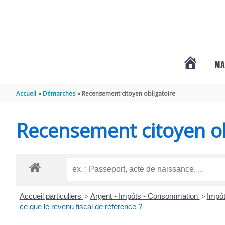
Aller au contenu
Aller au pied de page
MA
#3578
Accueil
Démarches
Recensement citoyen obligatoire
(PAS
Recensement citoyen ob
DE
TITRE)
Accueil particuliers
>
Argent - Impôts - Consommation
>
Impôt
ce que le revenu fiscal de référence ?