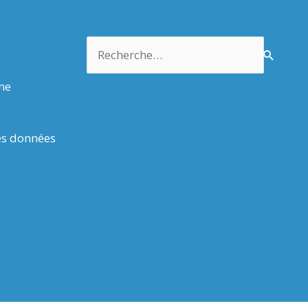
Rechercher :
rme
es données