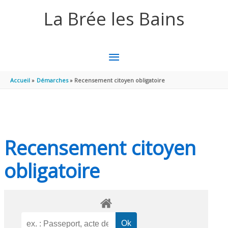
Aller au contenu
Aller au pied de page
La Brée les Bains
MENU
PRINCIPAL
Accueil
Démarches
Recensement citoyen obligatoire
Recensement citoyen
obligatoire