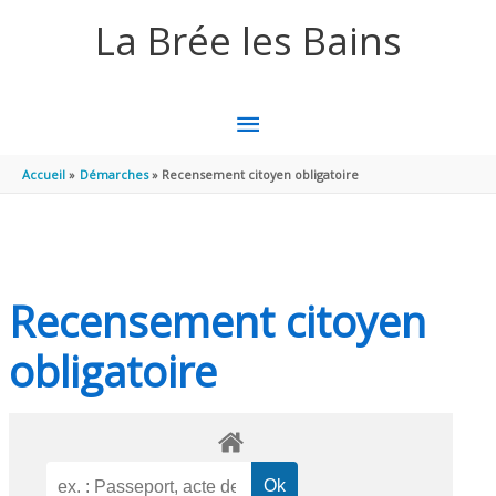
Aller au contenu
Aller au pied de page
La Brée les Bains
MENU
PRINCIPAL
Accueil
Démarches
Recensement citoyen obligatoire
Recensement citoyen
obligatoire