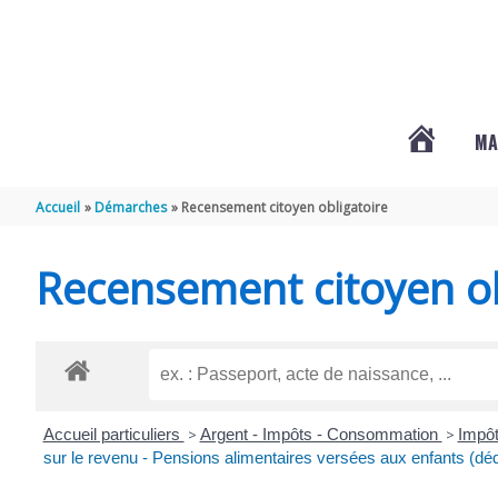
Aller au contenu
Aller au pied de page
MA
#3578
Accueil
Démarches
Recensement citoyen obligatoire
(PAS
Recensement citoyen ob
DE
TITRE)
Accueil particuliers
>
Argent - Impôts - Consommation
>
Impôt
sur le revenu - Pensions alimentaires versées aux enfants (dé