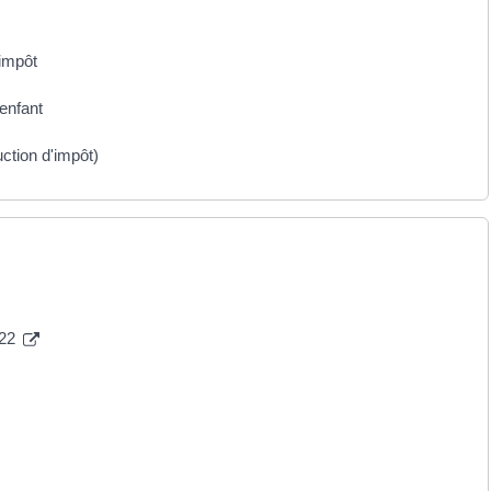
'impôt
enfant
uction d'impôt)
022