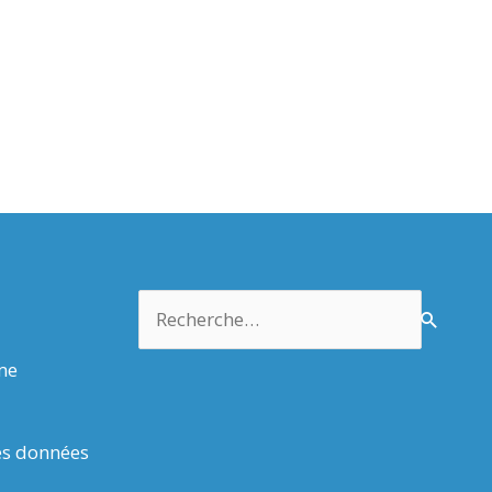
Rechercher :
rme
es données