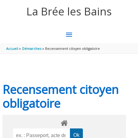
Aller au contenu
Aller au pied de page
La Brée les Bains
MENU
PRINCIPAL
Accueil
Démarches
Recensement citoyen obligatoire
Recensement citoyen
obligatoire