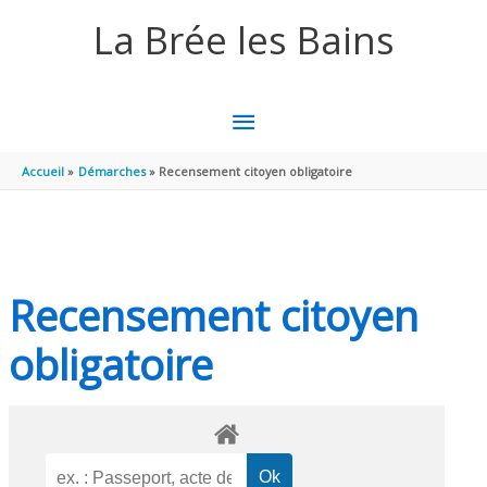
Aller au contenu
Aller au pied de page
La Brée les Bains
MENU
PRINCIPAL
Accueil
Démarches
Recensement citoyen obligatoire
Recensement citoyen
obligatoire