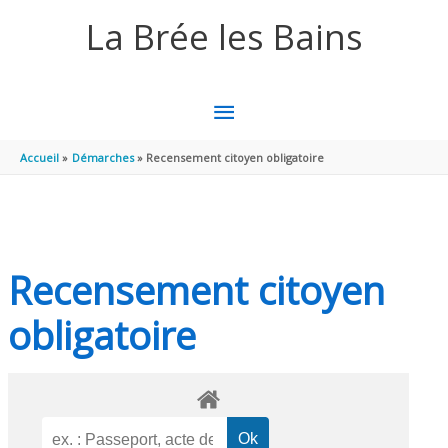
Aller au contenu
Aller au pied de page
La Brée les Bains
MENU
PRINCIPAL
Accueil
Démarches
Recensement citoyen obligatoire
Recensement citoyen
obligatoire