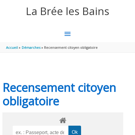
Aller au contenu
Aller au pied de page
La Brée les Bains
MENU
PRINCIPAL
Accueil
Démarches
Recensement citoyen obligatoire
Recensement citoyen
obligatoire