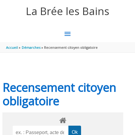
Aller au contenu
Aller au pied de page
La Brée les Bains
MENU
PRINCIPAL
Accueil
Démarches
Recensement citoyen obligatoire
Recensement citoyen
obligatoire