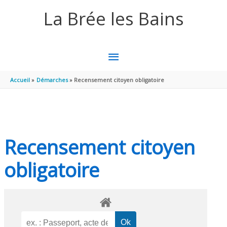
Aller au contenu
Aller au pied de page
La Brée les Bains
MENU
PRINCIPAL
Accueil
Démarches
Recensement citoyen obligatoire
Recensement citoyen
obligatoire