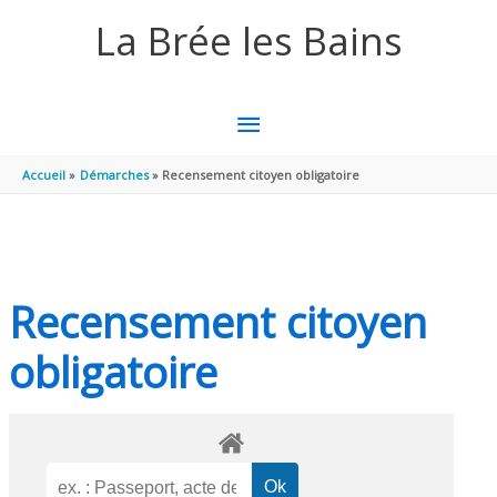
Aller au contenu
Aller au pied de page
La Brée les Bains
MENU
PRINCIPAL
Accueil
Démarches
Recensement citoyen obligatoire
Recensement citoyen
obligatoire