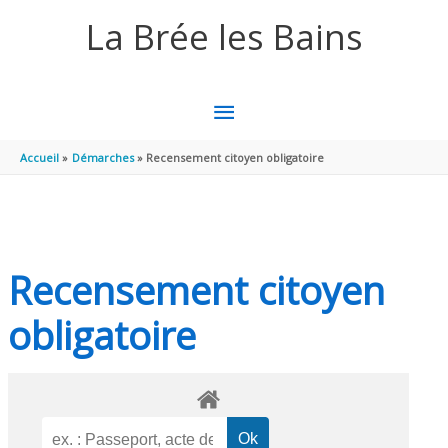
Aller au contenu
Aller au pied de page
La Brée les Bains
MENU
PRINCIPAL
Accueil
Démarches
Recensement citoyen obligatoire
Recensement citoyen
obligatoire