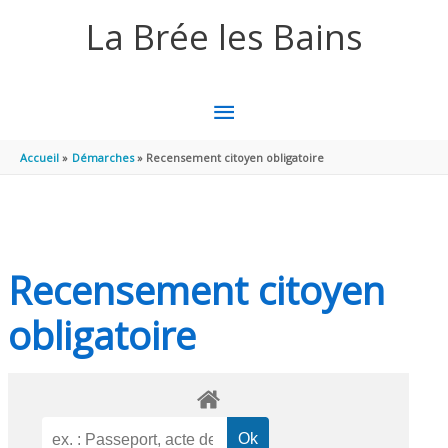
Aller au contenu
Aller au pied de page
La Brée les Bains
MENU
PRINCIPAL
Accueil
Démarches
Recensement citoyen obligatoire
Recensement citoyen
obligatoire