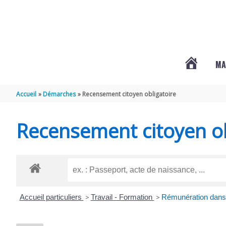
Aller au contenu
Aller au pied de page
MA
#3578
Accueil
Démarches
Recensement citoyen obligatoire
(PAS
Recensement citoyen ob
DE
TITRE)
Accueil particuliers
>
Travail - Formation
>
Rémunération dans l