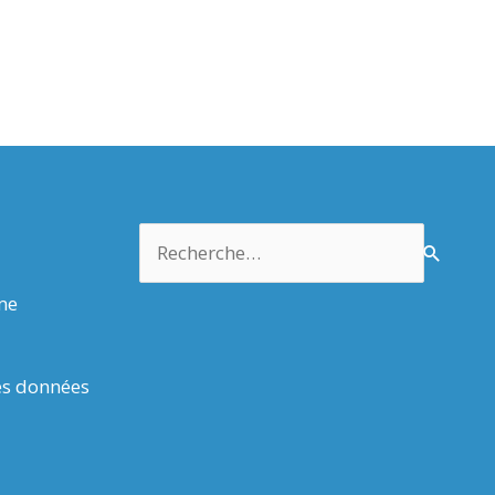
Rechercher :
rme
es données