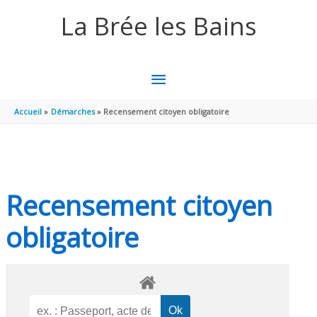
Aller au contenu
Aller au pied de page
La Brée les Bains
MENU
PRINCIPAL
Accueil
Démarches
Recensement citoyen obligatoire
Recensement citoyen
obligatoire