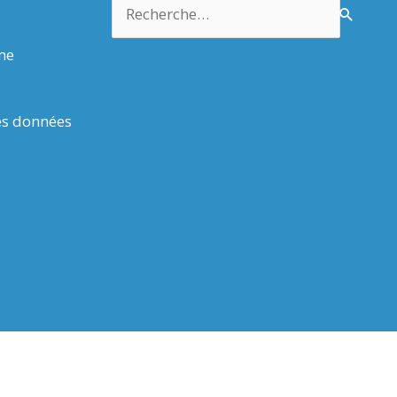
Rechercher :
rme
es données