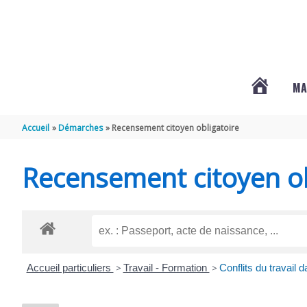
Aller au contenu
Aller au pied de page
MA
#3578
Accueil
Démarches
Recensement citoyen obligatoire
(PAS
Recensement citoyen ob
DE
TITRE)
Accueil particuliers
>
Travail - Formation
>
Conflits du travail 