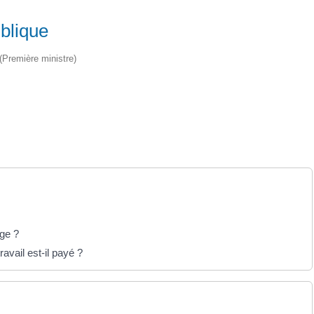
ublique
 (Première ministre)
ige ?
avail est-il payé ?