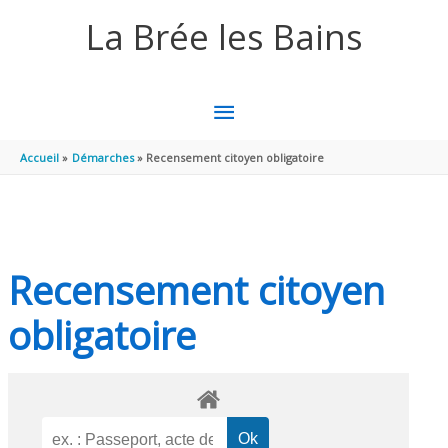
Aller au contenu
Aller au pied de page
La Brée les Bains
MENU
PRINCIPAL
Accueil
Démarches
Recensement citoyen obligatoire
Recensement citoyen
obligatoire