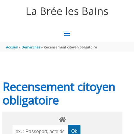
Aller au contenu
Aller au pied de page
La Brée les Bains
MENU
PRINCIPAL
Accueil
Démarches
Recensement citoyen obligatoire
Recensement citoyen
obligatoire