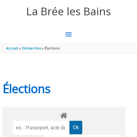
Aller au contenu
Aller au pied de page
La Brée les Bains
MENU
PRINCIPAL
Accueil
Démarches
Élections
Élections