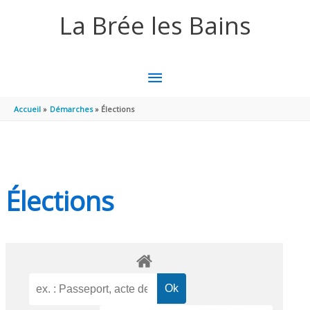
Aller au contenu
Aller au pied de page
La Brée les Bains
MENU
PRINCIPAL
Accueil
Démarches
Élections
Élections