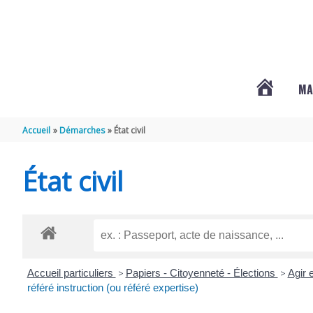
Aller au contenu
Aller au pied de page
MA
#3578
Accueil
Démarches
État civil
(PAS
État civil
DE
TITRE)
Accueil particuliers
>
Papiers - Citoyenneté - Élections
>
Agir 
référé instruction (ou référé expertise)