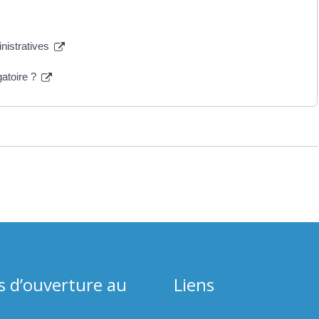
inistratives
gatoire ?
s d’ouverture au
Liens