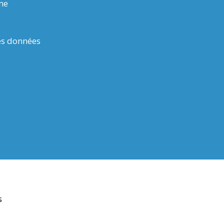
rme
es données
s