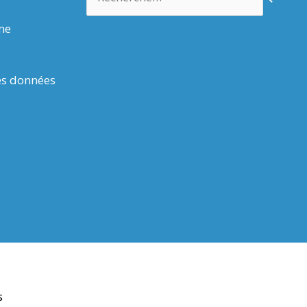
rme
es données
s