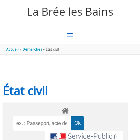
Aller au contenu
Aller au pied de page
La Brée les Bains
MENU
PRINCIPAL
Accueil
Démarches
État civil
État civil