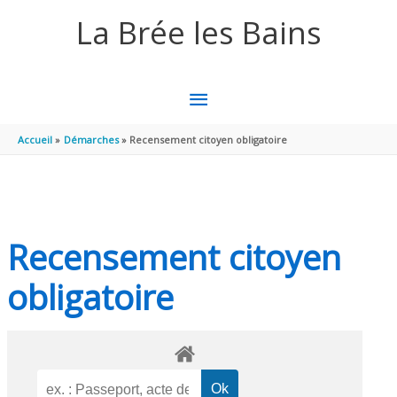
Aller au contenu
Aller au pied de page
La Brée les Bains
MENU
PRINCIPAL
Accueil
Démarches
Recensement citoyen obligatoire
Recensement citoyen
obligatoire