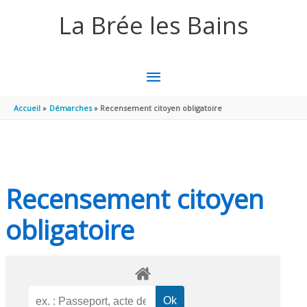
Aller au contenu
Aller au pied de page
La Brée les Bains
MENU
PRINCIPAL
Accueil
Démarches
Recensement citoyen obligatoire
Recensement citoyen
obligatoire